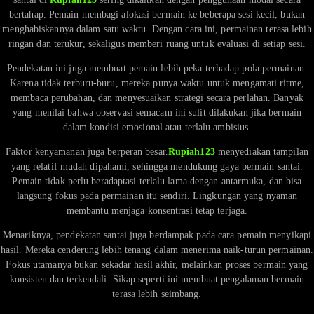
bertahap. Pemain membagi alokasi bermain ke beberapa sesi kecil, bukan
menghabiskannya dalam satu waktu. Dengan cara ini, permainan terasa lebih
ringan dan terukur, sekaligus memberi ruang untuk evaluasi di setiap sesi.
Pendekatan ini juga membuat pemain lebih peka terhadap pola permainan.
Karena tidak terburu-buru, mereka punya waktu untuk mengamati ritme,
membaca perubahan, dan menyesuaikan strategi secara perlahan. Banyak
yang menilai bahwa observasi semacam ini sulit dilakukan jika bermain
dalam kondisi emosional atau terlalu ambisius.
Faktor kenyamanan juga berperan besar.
Rupiah123
menyediakan tampilan
yang relatif mudah dipahami, sehingga mendukung gaya bermain santai.
Pemain tidak perlu beradaptasi terlalu lama dengan antarmuka, dan bisa
langsung fokus pada permainan itu sendiri. Lingkungan yang nyaman
membantu menjaga konsentrasi tetap terjaga.
Menariknya, pendekatan santai juga berdampak pada cara pemain menyikapi
hasil. Mereka cenderung lebih tenang dalam menerima naik-turun permainan.
Fokus utamanya bukan sekadar hasil akhir, melainkan proses bermain yang
konsisten dan terkendali. Sikap seperti ini membuat pengalaman bermain
terasa lebih seimbang.