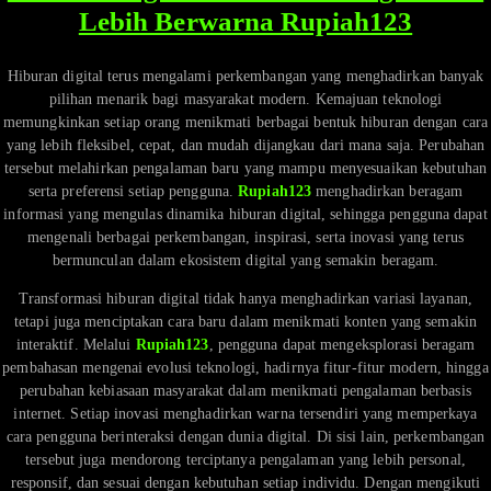
Lebih Berwarna Rupiah123
Hiburan digital terus mengalami perkembangan yang menghadirkan banyak
pilihan menarik bagi masyarakat modern. Kemajuan teknologi
memungkinkan setiap orang menikmati berbagai bentuk hiburan dengan cara
yang lebih fleksibel, cepat, dan mudah dijangkau dari mana saja. Perubahan
tersebut melahirkan pengalaman baru yang mampu menyesuaikan kebutuhan
serta preferensi setiap pengguna.
Rupiah123
menghadirkan beragam
informasi yang mengulas dinamika hiburan digital, sehingga pengguna dapat
mengenali berbagai perkembangan, inspirasi, serta inovasi yang terus
bermunculan dalam ekosistem digital yang semakin beragam.
Transformasi hiburan digital tidak hanya menghadirkan variasi layanan,
tetapi juga menciptakan cara baru dalam menikmati konten yang semakin
interaktif. Melalui
Rupiah123
, pengguna dapat mengeksplorasi beragam
pembahasan mengenai evolusi teknologi, hadirnya fitur-fitur modern, hingga
perubahan kebiasaan masyarakat dalam menikmati pengalaman berbasis
internet. Setiap inovasi menghadirkan warna tersendiri yang memperkaya
cara pengguna berinteraksi dengan dunia digital. Di sisi lain, perkembangan
tersebut juga mendorong terciptanya pengalaman yang lebih personal,
responsif, dan sesuai dengan kebutuhan setiap individu. Dengan mengikuti