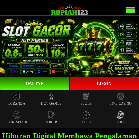
Tentang Kami
Author
Panduan Bermain
F.A.Q
DAFTAR
LOGIN
BERANDA
HOT GAMES
SLOTS
LIVE CASINO
SPORTSBOOK
POKER
TOGEL
FISHING
Hiburan Digital Membawa Pengalaman