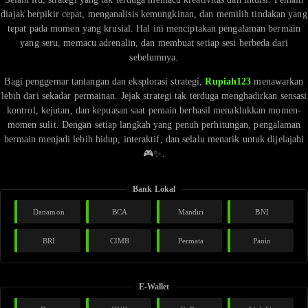
diajak berpikir cepat, menganalisis kemungkinan, dan memilih tindakan yang
tepat pada momen yang krusial. Hal ini menciptakan pengalaman bermain
yang seru, memacu adrenalin, dan membuat setiap sesi berbeda dari
sebelumnya.
Bagi penggemar tantangan dan eksplorasi strategi,
Rupiah123
menawarkan
lebih dari sekadar permainan. Jejak strategi tak terduga menghadirkan sensasi
kontrol, kejutan, dan kepuasan saat pemain berhasil menaklukkan momen-
momen sulit. Dengan setiap langkah yang penuh perhitungan, pengalaman
bermain menjadi lebih hidup, interaktif, dan selalu menarik untuk dijelajahi
🎮✨.
Bank Lokal
Danamon
BCA
Mandiri
BNI
BRI
CIMB
Permata
Panin
E-Wallet