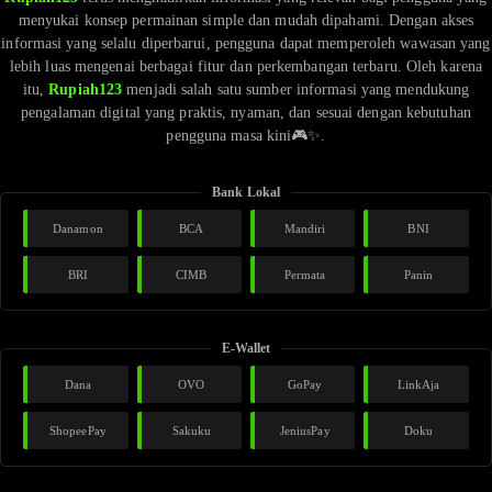
menyukai konsep permainan simple dan mudah dipahami. Dengan akses
informasi yang selalu diperbarui, pengguna dapat memperoleh wawasan yang
lebih luas mengenai berbagai fitur dan perkembangan terbaru. Oleh karena
itu,
Rupiah123
menjadi salah satu sumber informasi yang mendukung
pengalaman digital yang praktis, nyaman, dan sesuai dengan kebutuhan
pengguna masa kini🎮✨.
Bank Lokal
Danamon
BCA
Mandiri
BNI
BRI
CIMB
Permata
Panin
E-Wallet
Dana
OVO
GoPay
LinkAja
ShopeePay
Sakuku
JeniusPay
Doku